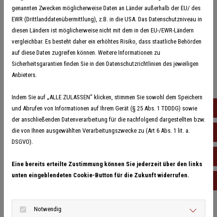
genannten Zwecken möglicherweise Daten an Länder außerhalb der EU/ des
Donnerstag
08:00 - 17:00
EWR (Drittlanddatenübermittlung), z.B. in die USA. Das Datenschutzniveau in
Freitag
08:00 - 17:00
diesen Ländern ist möglicherweise nicht mit dem in den EU-/EWR-Ländern
Samstag
Geschlossen
vergleichbar. Es besteht daher ein erhöhtes Risiko, dass staatliche Behörden
Sonntag
Geschlossen
auf diese Daten zugreifen können. Weitere Informationen zu
Sicherheitsgarantien finden Sie in den Datenschutzrichtlinien des jeweiligen
Anbieters.
Google Maps inaktiv
Indem Sie auf „ALLE ZULASSEN" klicken, stimmen Sie sowohl dem Speichern
052
und Abrufen von Informationen auf Ihrem Gerät (§ 25 Abs. 1 TDDDG) sowie
Aufgrund Ihrer Cookie-Einstellungen kann dieses
der anschließenden Datenverarbeitung für die nachfolgend dargestellten bzw.
Modul nicht geladen werden.
die von Ihnen ausgewählten Verarbeitungszwecke zu (Art 6 Abs. 1 lit. a.
017
Wenn Sie dieses Modul sehen möchten, passen Sie
DSGVO).
bitte Ihre Cookie-Einstellungen entsprechend an.
inf
Eine bereits erteilte Zustimmung können Sie jederzeit über den links
unten eingeblendeten Cookie-Button für die Zukunft widerrufen.
Cookie Einstellungen
Ter
Notwendig