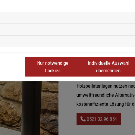
Nur notwendige
Individuelle Auswahl
Holzpelletanlage
Cookies
übernehmen
Holzpelletanlagen nutzen na
umweltfreundliche Alternativ
kosteneffiziente Lösung für
0521 32 96 854