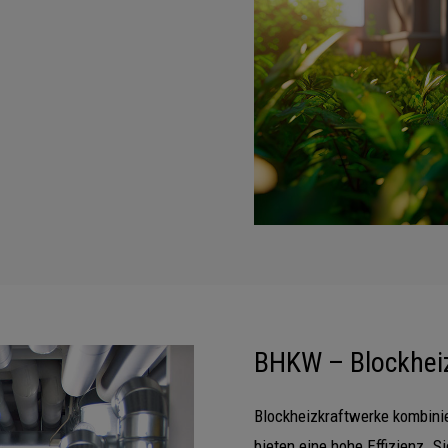
BHKW – Blockhei
Blockheizkraftwerke kombini
bieten eine hohe Effizienz. S