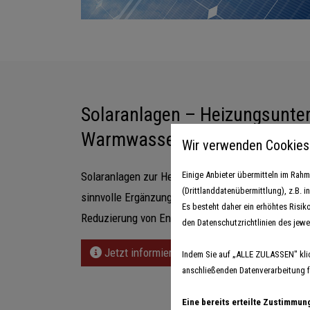
Solaranlagen – Heizungsunte
Warmwasserbereitung
Wir verwenden Cookies
Einige Anbieter übermitteln im Ra
Solaranlagen zur Heizungsunterstützung und War
(Drittlanddatenübermittlung), z.B. 
sinnvolle Ergänzung zu bestehenden Heizsysteme
Es besteht daher ein erhöhtes Risik
Reduzierung von Energiekosten bei.
den Datenschutzrichtlinien des jewe
Jetzt informieren
Indem Sie auf „ALLE ZULASSEN" kli
anschließenden Datenverarbeitung fü
Eine bereits erteilte Zustimmun